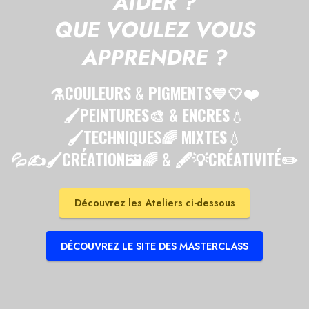
AIDER ?
QUE VOULEZ VOUS
APPRENDRE ?
⚗️COULEURS
&
PIGMENTS💙🤍❤️
🖌PEINTURES🎨 & ENCRES
💧
🖌TECHNIQUES🌈 MIXTES
💧
💦✍️🖌CRÉATION🖼🌈
&
🖋💡CRÉATIVITÉ✏️
Découvrez les Ateliers ci-dessous
DÉCOUVREZ LE SITE DES MASTERCLASS