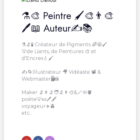
⚗️🎨 Peintre 🖌🎨👨‍🎨
🖊📖 Auteur✍️📚
⚗️🔬🧪 Créateur de Pigments 🌈🤩🖌
💡de Liants, de Peintures 🎨 et
d'Encres💧🖌
✍️🌀Illustrateur 🎥 Vidéaste 📽 &
Webmaster🖥📸
Maker 🔬👨‍🔬🧑‍🔬👨‍🎨&🪄🧼🪣
poète💡📜🖊🖋
voyageur✈️🚊
etc..