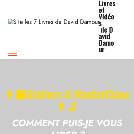
Livres
et
Vidéo
s
de D
avid
Damo
ur
👨‍🏫Ateliers & MasterClass
👨‍🔬‍
COMMENT PUIS-JE VOUS